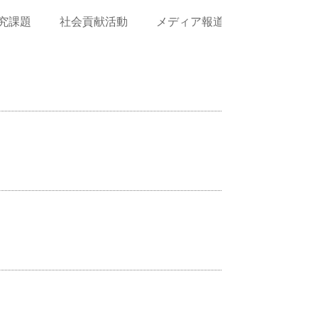
究課題
社会貢献活動
メディア報道
Works(作品