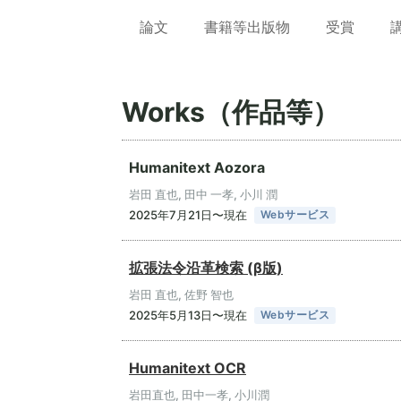
論文
書籍等出版物
受賞
Works（作品等）
Humanitext Aozora
岩田 直也, 田中 一孝, 小川 潤
2025年7月21日〜現在
Webサービス
拡張法令沿革検索 (β版)
岩田 直也, 佐野 智也
2025年5月13日〜現在
Webサービス
Humanitext OCR
岩田直也, 田中一孝, 小川潤