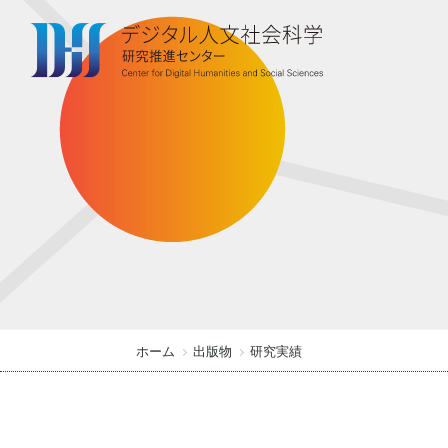
S
k
i
p
t
o
t
h
e
c
o
n
t
ホーム
出版物
研究実績
e
n
t