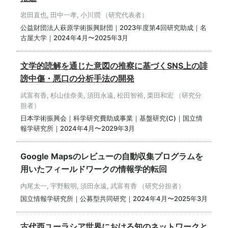
岩田直也, 田中一孝, 小川潤 （研究代表者）
公益財団法人萩原学術振興財団｜2023年度第4回研究助成｜名
古屋大学｜2024年4月〜2025年3月
文学的読解を通じた意図の推察に基づくSNS上の誹
謗中傷・悪口の分析手法の開発
武富有香, 杉山佳奈美, 須田永遠, 松田智裕, 栗田和宏 （研究分
担者）
日本学術振興会｜科学研究費助成事業｜基盤研究(C)｜国立情
報学研究所｜2024年4月〜2029年3月
Google Mapsのレビューの自動収集プログラムを
用いたフィールドワークの情報学的転回
内尾太一, 宇野毅明, 須田永遠, 武富有香 （研究分担者）
国立情報学研究所｜公募型共同研究｜2024年4月〜2025年3月
古代西ユーラシア世界における知のネットワークと