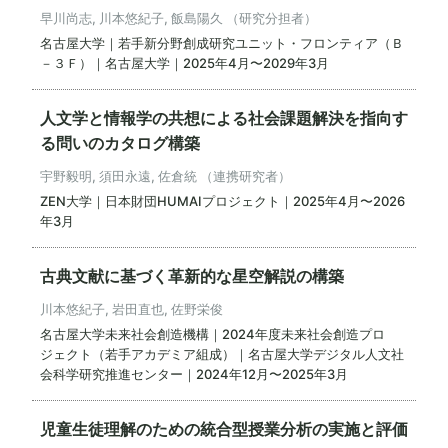
早川尚志, 川本悠紀子, 飯島陽久 （研究分担者）
名古屋大学｜若手新分野創成研究ユニット・フロンティア（Ｂ
－３Ｆ）｜名古屋大学｜2025年4月〜2029年3月
人文学と情報学の共想による社会課題解決を指向す
る問いのカタログ構築
宇野毅明, 須田永遠, 佐倉統 （連携研究者）
ZEN大学｜日本財団HUMAIプロジェクト｜2025年4月〜2026
年3月
古典文献に基づく革新的な星空解説の構築
川本悠紀子, 岩田直也, 佐野栄俊
名古屋大学未来社会創造機構｜2024年度未来社会創造プロ
ジェクト（若手アカデミア組成）｜名古屋大学デジタル人文社
会科学研究推進センター｜2024年12月〜2025年3月
児童生徒理解のための統合型授業分析の実施と評価