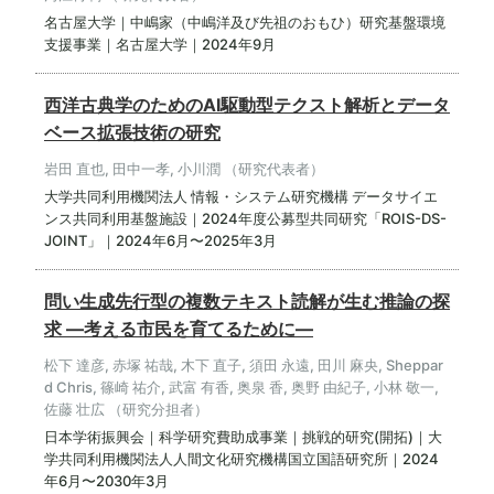
名古屋大学｜中嶋家（中嶋洋及び先祖のおもひ）研究基盤環境
支援事業｜名古屋大学｜2024年9月
西洋古典学のためのAI駆動型テクスト解析とデータ
ベース拡張技術の研究
岩田 直也, 田中一孝, 小川潤 （研究代表者）
大学共同利用機関法人 情報・システム研究機構 データサイエ
ンス共同利用基盤施設｜2024年度公募型共同研究「ROIS-DS-
JOINT」｜2024年6月〜2025年3月
問い生成先行型の複数テキスト読解が生む推論の探
求 ―考える市民を育てるために―
松下 達彦, 赤塚 祐哉, 木下 直子, 須田 永遠, 田川 麻央, Sheppar
d Chris, 篠崎 祐介, 武富 有香, 奥泉 香, 奥野 由紀子, 小林 敬一,
佐藤 壮広 （研究分担者）
日本学術振興会｜科学研究費助成事業｜挑戦的研究(開拓)｜大
学共同利用機関法人人間文化研究機構国立国語研究所｜2024
年6月〜2030年3月