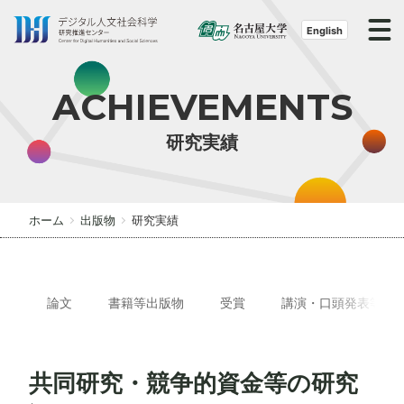
S
k
English
i
p
ACHIEVEMENTS
t
o
研究実績
t
h
e
c
ホーム
出版物
研究実績
o
n
t
e
論文
書籍等出版物
受賞
講演・口頭発表等
n
t
共同研究・競争的資金等の研究