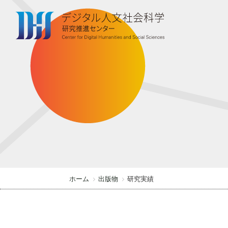
S
k
i
p
t
o
t
h
e
c
o
n
t
ホーム
出版物
研究実績
e
n
t