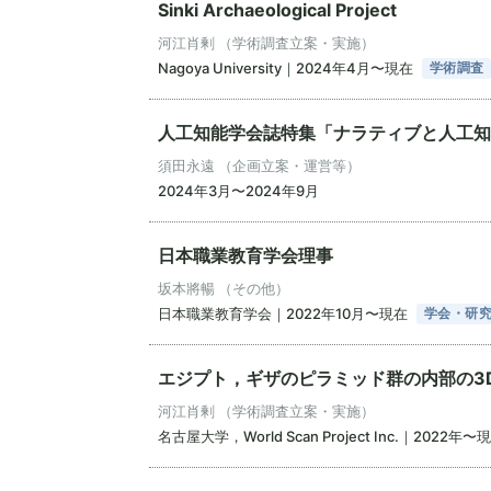
Sinki Archaeological Project
河江肖剰 （学術調査立案・実施）
Nagoya University｜2024年4月〜現在
学術調査
人工知能学会誌特集「ナラティブと人工知
須田永遠 （企画立案・運営等）
2024年3月〜2024年9月
日本職業教育学会理事
坂本將暢 （その他）
日本職業教育学会｜2022年10月〜現在
学会・研
エジプト，ギザのピラミッド群の内部の3
河江肖剰 （学術調査立案・実施）
名古屋大学，World Scan Project Inc.｜2022年〜