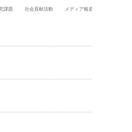
究課題
社会貢献活動
メディア報道
Works(作品