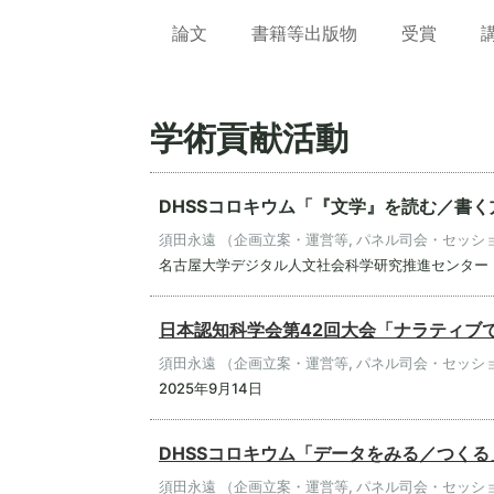
論文
書籍等出版物
受賞
学術貢献活動
DHSSコロキウム「『文学』を読む／書
須田永遠 （企画立案・運営等, パネル司会・セッシ
名古屋大学デジタル人文社会科学研究推進センター｜2
日本認知科学会第42回大会「ナラティブ
須田永遠 （企画立案・運営等, パネル司会・セッシ
2025年9月14日
DHSSコロキウム「データをみる／つく
須田永遠 （企画立案・運営等, パネル司会・セッシ