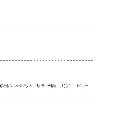
行記念シンポジウム「歓待・倒錯・共犯性──ピエー