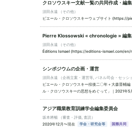
クロソウスキー文献一覧の共同作成・編集
須田永遠 （その他）
ピエール・クロソウスキーウェブサイト (https://pierreklo
Pierre Klossowski « chronologie » 
須田永遠 （その他）
Éditions Ismael (https://editions-ismael.com/
シンポジウムの企画・運営
須田永遠 （企画立案・運営等, パネル司会・セッシ
ピエール・クロソウスキー歿後二〇年＋大森晋輔編
ル・クロソウスキーの思想をめぐって」｜2021年5
アジア職業教育訓練学会編集委員会
坂本將暢 （審査・評価, 査読）
2020年12月〜現在
学会・研究会等
国際共同