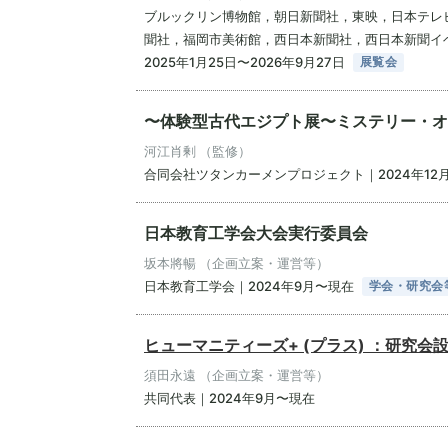
ブルックリン博物館，朝日新聞社，東映，日本テレビ放
聞社，福岡市美術館，西日本新聞社，西日本新聞イ
2025年1月25日〜2026年9月27日
展覧会
〜体験型古代エジプト展〜ミステリー・オ
河江肖剰 （監修）
合同会社ツタンカーメンプロジェクト｜2024年12月
日本教育工学会大会実行委員会
坂本將暢 （企画立案・運営等）
日本教育工学会｜2024年9月〜現在
学会・研究会
ヒューマニティーズ+ (プラス) ：研究会
須田永遠 （企画立案・運営等）
共同代表｜2024年9月〜現在