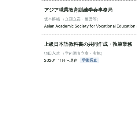
アジア職業教育訓練学会事務局
坂本將暢 （企画立案・運営等）
Asian Academic Society for Vocational Educa
上級日本語教科書の共同作成・執筆業務
須田永遠 （学術調査立案・実施）
2020年11月〜現在
学術調査