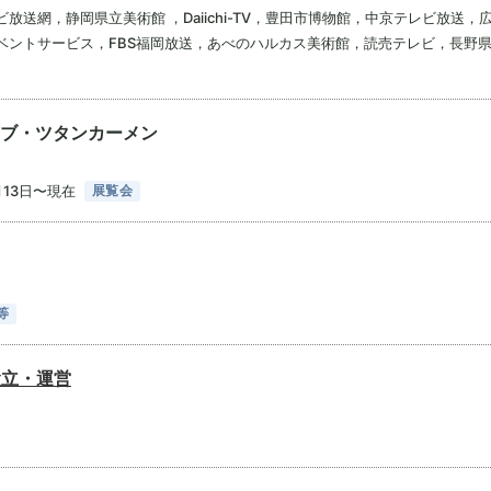
送網，静岡県立美術館 ，Daiichi-TV，豊田市博物館，中京テレビ放送
ベントサービス，FBS福岡放送，あべのハルカス美術館，読売テレビ，長野
ブ・ツタンカーメン
13日〜現在
展覧会
等
設立・運営