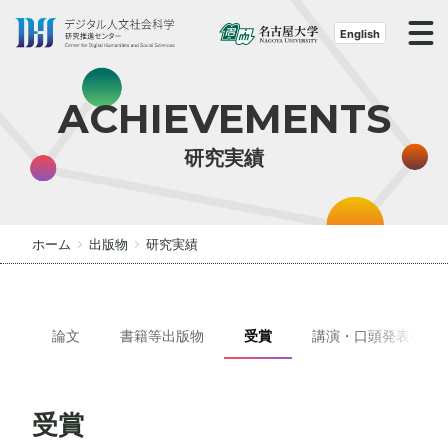
S
k
English
i
p
ACHIEVEMENTS
t
o
研究実績
t
h
e
c
ホーム
出版物
研究実績
o
n
t
e
論文
書籍等出版物
受賞
講演・口頭発表等
n
t
受賞