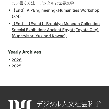
む／書く方法：デジタルと世界文学
【End】AI×Engineering×Humanities Workshop
(7/4)
【End】【Event】 Brooklyn Museum Collection
Special Exhibition: Ancient Egypt (Toyota City)
[Supervisor: Yukinori Kawae].
Yearly Archives
2026
2025