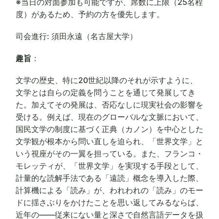
※当日の対面参加も可能ですが、席数に上限（25名程
度）があるため、予約の方を優先します。
司会進行: 須田永遠（名古屋大学）
趣旨
：
文学の歴史、特に20世紀以降のそれが示すように、
文学とは自らの定義を問うことを通じて発展してき
た。加えてその発展は、否応なしに現実社会の影響を
受ける。例えば、現在のグローバルな文脈において、
国民文学の制度に基づく正典（カノン）を中心とした
文学観が根本から問い直しを迫られ、「世界文学」と
いう視座がその一翼を担っている。また、フランコ・
モレッティが、「世界文学」を実現する手段として、
計量的な読解手法である「遠読」概念を導入した際、
計算機による「読み」が、われわれの「読み」のモー
ドに揺さぶりをかけたことを思い返してみるならば、
近年の――従来にない量と深さで自然言語データを扱