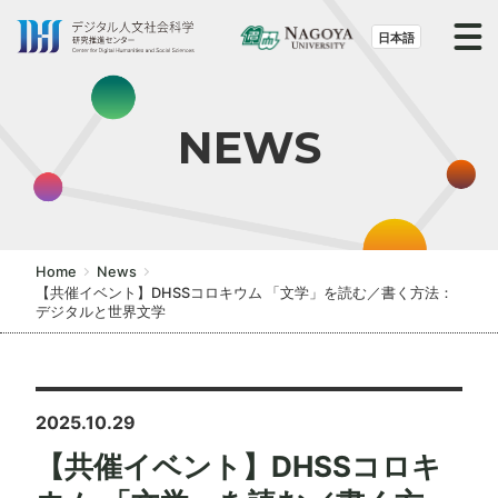
S
k
日本語
i
p
t
NEWS
o
t
h
e
c
Home
News
o
【共催イベント】DHSSコロキウム 「文学」を読む／書く方法：
デジタルと世界文学
n
t
e
n
2025.10.29
t
【共催イベント】DHSSコロキ