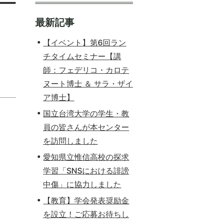
最新記事
【イベント】第6回ラン
チタイムセミナー【講
師：フェデリコ・カロテ
ヌート博士 ＆ サラ・ザイ
ア博士】
国立台湾大学の学生・教
員の皆さんが本センター
を訪問しました
愛知県立惟信高校の探求
学習「SNSにおける誹謗
中傷」に協力しました
【教育】学会発表奨励金
を設立！ご応募お待ちし