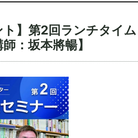
ント】第2回ランチタイム
講師：坂本將暢】