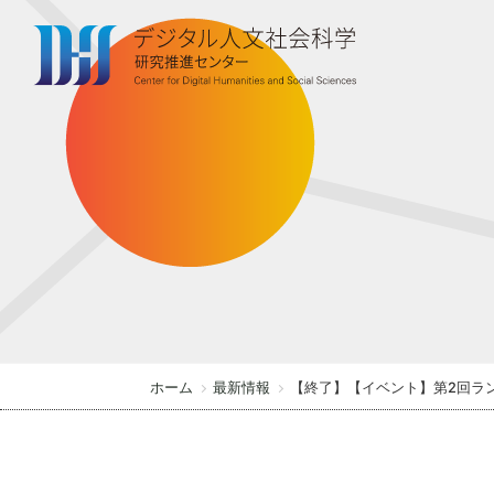
S
k
i
p
t
o
t
h
e
c
o
n
t
ホーム
最新情報
【終了】【イベント】第2回ラ
e
n
t