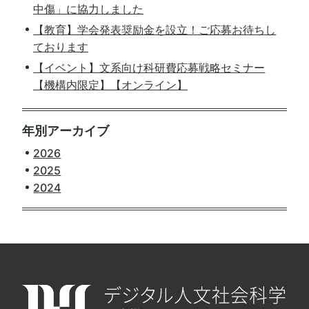
中傷」に協力しました
【教育】学会発表奨励金を設立！ご応募お待ちし
ております
【イベント】文系向け科研費応募戦略セミナー
【機構内限定】【オンライン】
年別アーカイブ
2026
2025
2024