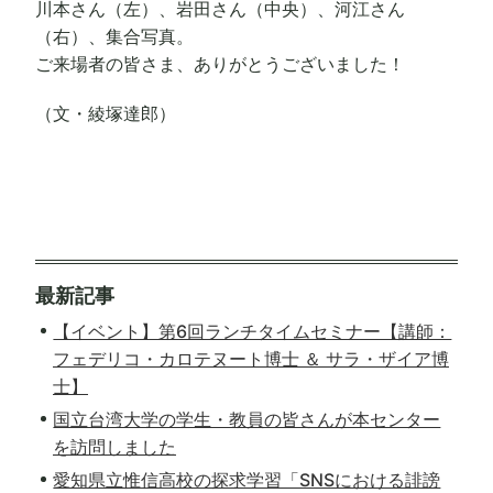
川本さん（左）、岩田さん（中央）、河江さん
（右）、集合写真。
ご来場者の皆さま、ありがとうございました！
（文・綾塚達郎）
最新記事
【イベント】第6回ランチタイムセミナー【講師：
フェデリコ・カロテヌート博士 ＆ サラ・ザイア博
士】
国立台湾大学の学生・教員の皆さんが本センター
を訪問しました
愛知県立惟信高校の探求学習「SNSにおける誹謗