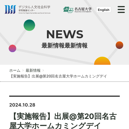
S
k
English
i
p
NEWS
t
o
最新情報最新情報
t
h
e
c
ホーム
最新情報
o
【実施報告】出展@第20回名古屋大学ホームカミングデイ
n
t
e
n
2024.10.28
t
【実施報告】出展@第20回名古
屋大学ホームカミングデイ