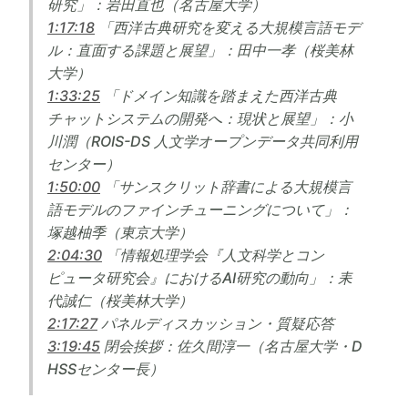
研究」：岩田直也（名古屋大学）
1:17:18
「西洋古典研究を変える大規模言語モデ
ル：直面する課題と展望」：田中一孝（桜美林
大学）
1:33:25
「ドメイン知識を踏まえた西洋古典
チャットシステムの開発へ：現状と展望」：小
川潤（ROIS-DS 人文学オープンデータ共同利用
センター）
1:50:00
「サンスクリット辞書による大規模言
語モデルのファインチューニングについて」：
塚越柚季（東京大学）
2:04:30
「情報処理学会『人文科学とコン
ピュータ研究会』におけるAI研究の動向」：耒
代誠仁（桜美林大学）
2:17:27
パネルディスカッション・質疑応答
3:19:45
閉会挨拶：佐久間淳一（名古屋大学・D
HSSセンター長）