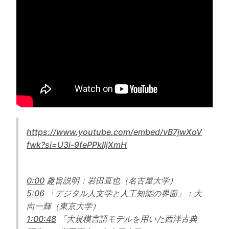
https://www.youtube.com/embed/vB7jwXoV
fwk?si=U3i-9fePPkIIjXmH
0:00
趣旨説明：岩田直也（名古屋大学）
5:06
「デジタル人文学と人工知能の界面」：大
向一輝（東京大学）
1:00:48
「大規模言語モデルを用いた西洋古典