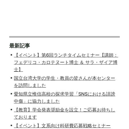
最新記事
【イベント】第6回ランチタイムセミナー【講師：
フェデリコ・カロテヌート博士 ＆ サラ・ザイア博
士】
国立台湾大学の学生・教員の皆さんが本センター
を訪問しました
愛知県立惟信高校の探求学習「SNSにおける誹謗
中傷」に協力しました
【教育】学会発表奨励金を設立！ご応募お待ちし
ております
【イベント】文系向け科研費応募戦略セミナー