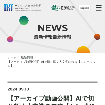
S
k
English
i
p
NEWS
t
o
最新情報最新情報
t
h
e
c
ホーム
最新情報
o
【アーカイブ動画公開】AIで切り拓く人文学の未来【シンポジウ
ム】
n
t
e
n
2024.09.13
t
【アーカイブ動画公開】AIで切